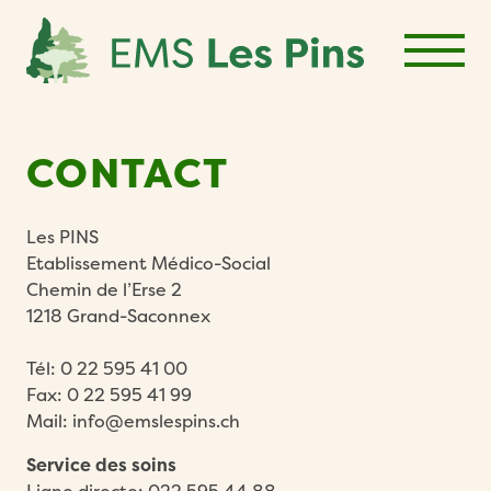
Skip
to
content
CONTACT
Les PINS
Etablissement Médico-Social
Chemin de l’Erse 2
1218 Grand-Saconnex
Tél:
0 22 595 41 00
Fax: 0 22 595 41 99
Mail:
info@emslespins.ch
Service des soins